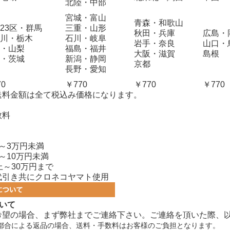
北陸・中部
宮城・富山
青森・和歌山
23区・群馬
三重・山形
秋田・兵庫
広島・
川・栃木
石川・岐阜
岩手・奈良
山口・
・山梨
福島・福井
大阪・滋賀
島根
・茨城
新潟・静岡
京都
長野・愛知
70
￥770
￥770
￥770
送料金額は全て税込み価格になります。
数料
～3万円未満
～10万円未満
上～30万円まで
代引き共にクロネコヤマト使用
いて
希望の場合、まず弊社までご連絡下さい。ご連絡を頂いた際、
都合による返品の場合、送料・手数料はお客様のご負担となります。