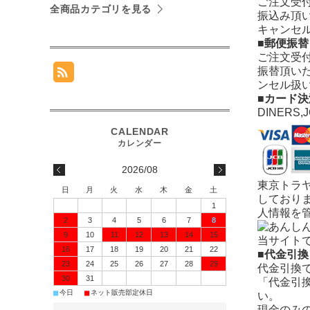
ご注文受
全商品カテゴリを見る
振込み頂
キャンセ
■郵便振替
ご注文受
振替頂い
ンセル扱
■カード決
DINERS,
2026/08
東京トラ
日
月
火
水
木
金
土
しており
1
人情報を
2
3
4
5
6
7
8
9
10
11
12
13
14
15
当サイト
16
17
18
19
20
21
22
■代金引換
23
24
25
26
27
28
29
代金引換
30
31
「代金引
■
■
今日
ネット販売部定休日
い。
現金のみ