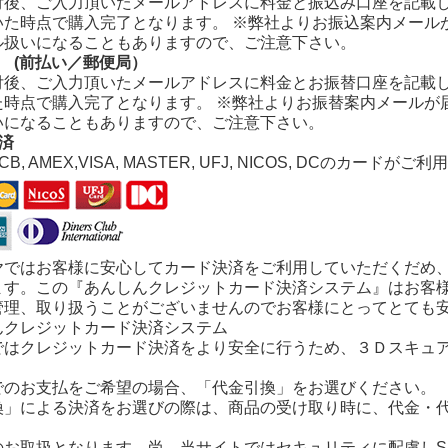
付後、ご入力頂いたメールアドレスに料金と振込み口座を記載
いた時点で購入完了となります。
※弊社よりお振込案内メール
ル扱いになることもありますので、ご注意下さい。
 (前払い／郵便局）
付後、ご入力頂いたメールアドレスに料金とお振替口座を記載
た時点で購入完了となります。 ※弊社よりお振替案内メールが
いになることもありますので、ご注意下さい。
済
JCB, AMEX,VISA, MASTER, UFJ, NICOS, DCのカードが
ヤではお客様に安心してカード決済をご利用していただくだめ
ます。この『あんしんクレジットカード決済システム』はお客
管理、取り扱うことがございませんのでお客様にとってとても
ではクレジットカード決済をより安全に行うため、３Ｄスキュ
でのお支払をご希望の場合、「代金引換」をお選びください。
換」による決済をお選びの際は、商品の受け取り時に、代金・
のお取扱となります。尚、当サイトではセキュリティに配慮しS