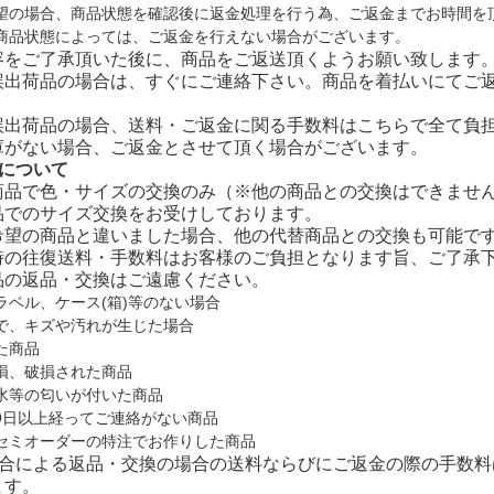
望の場合、商品状態を確認後に返金処理を行う為、ご返金までお時間を
商品状態によっては、ご返金を行えない場合がございます。
容をご了承頂いた後に、商品をご返送頂くようお願い致します
誤出荷品の場合は、すぐにご連絡下さい。商品を着払いにてご
誤出荷品の場合、送料・ご返金に関る手数料はこちらで全て負
庫がない場合、ご返金とさせて頂く場合がございます。
換について
商品で色・サイズの交換のみ（※他の商品との交換はできませ
品でのサイズ交換をお受けしております。
希望の商品と違いました場合、他の代替商品との交換も可能で
時の往復送料・手数料はお客様のご負担となります旨、ご了承
品の返品・交換はご遠慮ください。
ラベル、ケース(箱)等のない場合
で、キズや汚れが生じた場合
た商品
損、破損された商品
水等の匂いが付いた商品
9日以上経ってご連絡がない商品
セミオーダーの特注でお作りした商品
都合による返品・交換の場合の送料ならびにご返金の際の手数
ます。