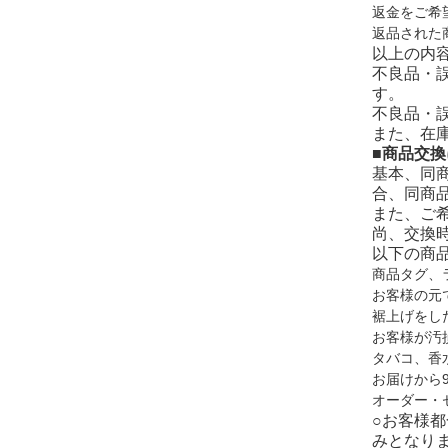
返金をご希
返品された
以上の内
不良品・
す。
不良品・
また、在
■商品交
基本、同
合、同商
また、ご
尚、交換
以下の商
商品タグ、
お客様の元
裾上げをし
お客様が汚
タバコ、香
お届けから
オーダー・
○お客様
みとなり