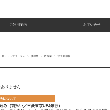
ご利用案内
お問い合せ
一覧・トップページ＞
接客業
飲食業
飲食業用靴
はありません
込み（前払い／三菱東京UFJ銀行）