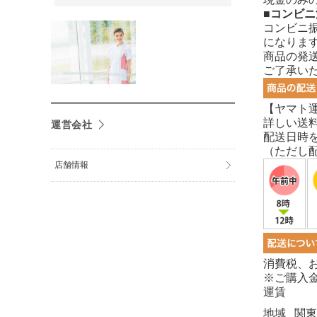
■コンビニ
コンビニ
になります
商品の発
ご了承い
【ヤマト
詳しい送
運営会社
配送日時
（ただし
店舗情報
消費税、
※ご購入金
運賃
地域
関東