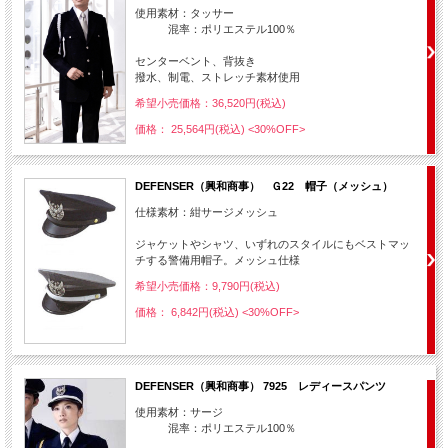
使用素材：タッサー
混率：ポリエステル100％
センターベント、背抜き
撥水、制電、ストレッチ素材使用
希望小売価格：36,520円(税込)
価格： 25,564円(税込)
<30%OFF>
DEFENSER（興和商事） Ｇ22 帽子（メッシュ）
仕様素材：紺サージメッシュ
ジャケットやシャツ、いずれのスタイルにもベストマッ
チする警備用帽子。メッシュ仕様
希望小売価格：9,790円(税込)
価格： 6,842円(税込)
<30%OFF>
DEFENSER（興和商事） 7925 レディースパンツ
使用素材：サージ
混率：ポリエステル100％