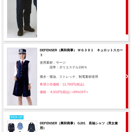
DEFENSER（興和商事） ＷＧ３９１ キュロットスカー
ト
使用素材：サージ
混率：ポリエステル100％
撥水・撥油、ストレッチ、制電素材使用
希望小売価格：12,760円(税込)
価格： 8,932円(税込)
<30%OFF>
PICK UP
DEFENSER（興和商事） G201 長袖シャツ（男女兼
用）