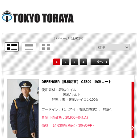
1 / 4ページ
（全62件）
1
2
3
4
次へ
DEFENSER（興和商事） G5800 防寒コート
使用素材：表地/ツイル
裏地/キルト
混率：表・裏地/ナイロン100％
フードイン、衿ボア付（着脱自在式）、肩章付
希望小売価格：20,900円(税込)
価格： 14,630円(税込)
<30%OFF>