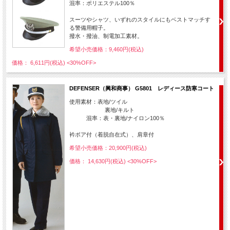
混率：ポリエステル100％
スーツやシャツ、いずれのスタイルにもベストマッチす
る警備用帽子。
撥水・撥油、制電加工素材。
希望小売価格：9,460円(税込)
価格： 6,611円(税込)
<30%OFF>
DEFENSER（興和商事） G5801 レディース防寒コート
使用素材：表地/ツイル
裏地/キルト
混率：表・裏地/ナイロン100％
衿ボア付（着脱自在式）、肩章付
希望小売価格：20,900円(税込)
価格： 14,630円(税込)
<30%OFF>