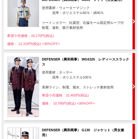
使用素材：ウォーターマジック
混率：ポリエステル60％・綿40％
ツートンカラー、比翼型、右脇モール固定用ループ付
制電、速乾、吸汗素材使用
希望小売価格：16,170円(税込)
価格： 11,319円(税込)
<30%OFF>
DEFENSER（興和商事） WG6325 レディーススラック
ス
使用素材：タッサー
混率：ポリエステル100％
美脚ライン、制電、撥水、ストレッチ素材使用
希望小売価格：15,400円(税込)
価格： 10,780円(税込)
<30%OFF>
DEFENSER（興和商事） G130 ジャケット（男女兼
用）