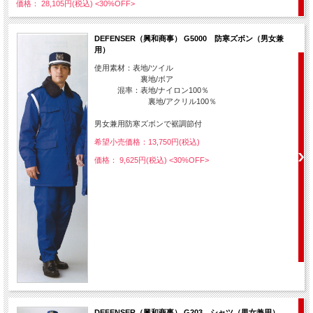
価格： 28,105円(税込)
<30%OFF>
DEFENSER（興和商事） G5000 防寒ズボン（男女兼
用）
使用素材：表地/ツイル
裏地/ボア
混率：表地/ナイロン100％
裏地/アクリル100％
男女兼用防寒ズボンで裾調節付
希望小売価格：13,750円(税込)
価格： 9,625円(税込)
<30%OFF>
DEFENSER（興和商事） G203 シャツ（男女兼用）