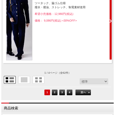
ツータック、脇ゴム仕様
撥水・撥油、ストレッチ、制電素材使用
希望小売価格：12,980円(税込)
価格： 9,086円(税込)
<30%OFF>
1 / 4ページ
（全62件）
1
2
3
4
次へ
商品検索