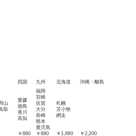
四国
九州
北海道
沖縄・離島
福岡
宮崎
愛媛
岡山
佐賀
札幌
徳島
鳥取
大分
苫小牧
香川
長崎
網走
高知
熊本
鹿児島
￥880
￥880
￥1,980
￥2,200