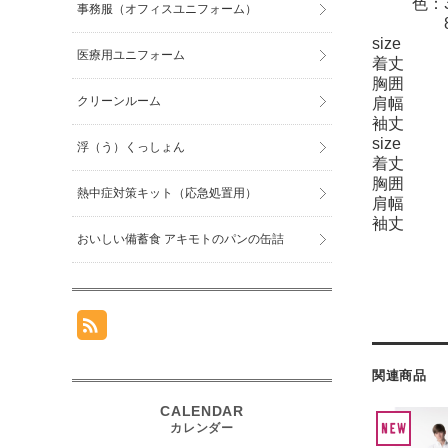
色：
事務服（オフィスユニフォーム）
size
医療用ユニフォーム
着丈
胸囲
クリーンルーム
肩幅
袖丈
size
浮（う）くっしょん
着丈
胸囲
熱中症対策キット（応急処置用）
肩幅
袖丈
おいしい備蓄食 アキモトのパンの缶詰
関連商品