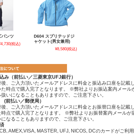
ンズパンツ
D604 スプリテッドジ
ャケット(男女兼用)
¥4,730
(税込)
¥8,580
(税込)
込み（前払い／三菱東京UFJ銀行）
付後、ご入力頂いたメールアドレスに料金と振込み口座を記載
いた時点で購入完了となります。
※弊社よりお振込案内メール
ル扱いになることもありますので、ご注意下さい。
 (前払い／郵便局）
付後、ご入力頂いたメールアドレスに料金とお振替口座を記載
た時点で購入完了となります。 ※弊社よりお振替案内メールが
いになることもありますので、ご注意下さい。
済
JCB, AMEX,VISA, MASTER, UFJ, NICOS, DCのカードが