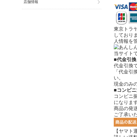
店舗情報
東京トラ
しており
人情報を
当サイト
■代金引換
代金引換
「代金引
い。
現金のみ
■コンビニ
コンビニ
になります
商品の発
ご了承い
【ヤマト