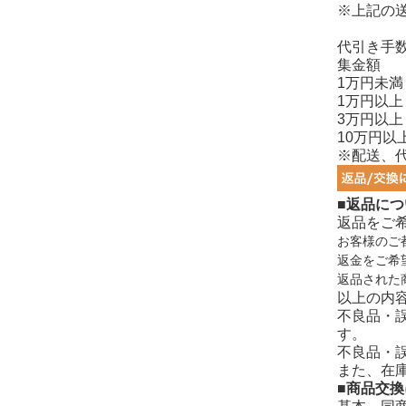
※上記の
代引き手
集金額
1万円未満
1万円以上
3万円以上
10万円以
※配送、
■返品につ
返品をご
お客様のご
返金をご希
返品された
以上の内
不良品・
す。
不良品・
また、在
■商品交