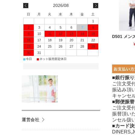
2026/08
日
月
火
水
木
金
土
1
2
3
4
5
6
7
8
9
10
11
12
13
14
15
D501 メ
16
17
18
19
20
21
22
23
24
25
26
27
28
29
30
31
■
■
今日
ネット販売部定休日
■銀行振り
ご注文受
振込み頂
キャンセ
■郵便振替
ご注文受
振替頂い
運営会社
ンセル扱
■カード決
DINERS,