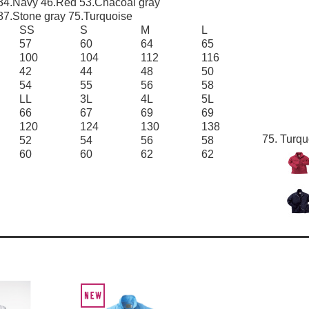
34.Navy 46.Red 53.Chacoal gray
87.Stone gray 75.Turquoise
SS
S
M
L
57
60
64
65
100
104
112
116
42
44
48
50
54
55
56
58
LL
3L
4L
5L
66
67
69
69
120
124
130
138
75. Turqu
52
54
56
58
60
60
62
62