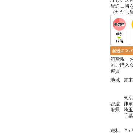
詳しい送
配送日時
（ただし
消費税、
※ご購入金
運賃
地域
関東
東京
都道
神奈
府県
埼玉
千葉
送料
￥7