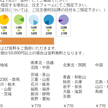
料は下記の「送料」にてご確認ください。
を指定する場合は、注文フォームにてご指定下さい。
配送日については、ご注文後8日以降の日付をご指定下さい。）
および送料をご負担いただきます。
額が10,000円以上の場合は送料無料となります。
南東北・信越
地域
北東北・関西
中国
北陸・中部
宮城・富山
青森・和歌山
23区・群馬
三重・山形
秋田・兵庫
広島・
川・栃木
石川・岐阜
岩手・奈良
山口・
・山梨
福島・福井
大阪・滋賀
島根
・茨城
新潟・静岡
京都
長野・愛知
70
￥770
￥770
￥770