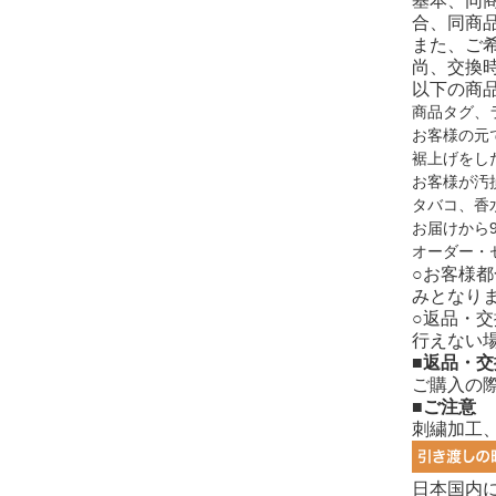
基本、同
合、同商
また、ご
尚、交換
以下の商
商品タグ、
お客様の元
裾上げをし
お客様が汚
タバコ、香
お届けから
オーダー・
○お客様
みとなり
○返品・
行えない
■返品・
ご購入の
■ご注意
刺繍加工
日本国内