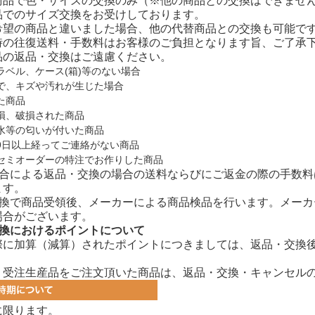
商品で色・サイズの交換のみ（※他の商品との交換はできませ
品でのサイズ交換をお受けしております。
希望の商品と違いました場合、他の代替商品との交換も可能で
時の往復送料・手数料はお客様のご負担となります旨、ご了承
品の返品・交換はご遠慮ください。
ラベル、ケース(箱)等のない場合
で、キズや汚れが生じた場合
た商品
損、破損された商品
水等の匂いが付いた商品
9日以上経ってご連絡がない商品
セミオーダーの特注でお作りした商品
都合による返品・交換の場合の送料ならびにご返金の際の手数
ます。
交換で商品受領後、メーカーによる商品検品を行います。メー
場合がございます。
交換におけるポイントについて
際に加算（減算）されたポイントにつきましては、返品・交換
、受注生産品をご注文頂いた商品は、返品・交換・キャンセル
に限ります。