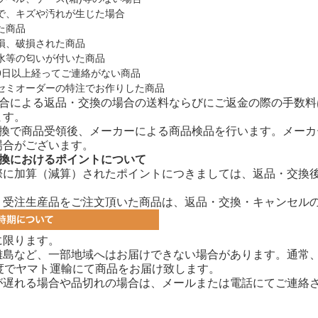
で、キズや汚れが生じた場合
た商品
損、破損された商品
水等の匂いが付いた商品
9日以上経ってご連絡がない商品
セミオーダーの特注でお作りした商品
都合による返品・交換の場合の送料ならびにご返金の際の手数
ます。
交換で商品受領後、メーカーによる商品検品を行います。メー
場合がございます。
交換におけるポイントについて
際に加算（減算）されたポイントにつきましては、返品・交換
、受注生産品をご注文頂いた商品は、返品・交換・キャンセル
に限ります。
離島など、一部地域へはお届けできない場合があります。通常、
程度でヤマト運輸にて商品をお届け致します。
が遅れる場合や品切れの場合は、メールまたは電話にてご連絡