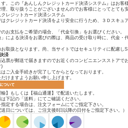
ます。この『あんしんクレジットカード決済システム』はお客
管理、取り扱うことがございませんのでお客様にとってとても
ではクレジットカード決済をより安全に行うため、３Ｄスキュ
でのお支払をご希望の場合、「代金引換」をお選びください。
換」による決済をお選びの際は、商品の受け取り時に、代金・
のお取扱となります。尚、当サイトではセキュリティに配慮しS
決済
振込票が郵送で届きますのでお近くのコンビニエンスストアでお
)
送はご入金手続きが完了してからとなっております。
ただけますようお願い申し上げます。
運輸】もしくは【福山通運】で配送いたします。
料は下記の「送料」にてご確認ください。
を指定する場合は、注文フォームにてご指定下さい。
配送日については、ご注文後8日以降の日付をご指定下さい。）