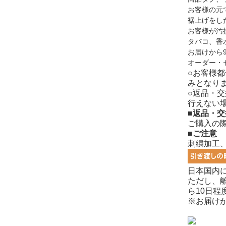
お客様の元
裾上げをし
お客様が汚
タバコ、香
お届けから
オーダー・
○お客様
みとなり
○返品・
行えない
■返品・
ご購入の
■ご注意
刺繍加工
日本国内
ただし、
ら10日
※お届け