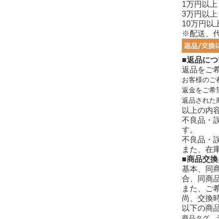
1万円以上
3万円以上
10万円以
※配送、
■返品につ
返品をご
お客様のご
返金をご希
返品された
以上の内
不良品・
す。
不良品・
また、在
■商品交
基本、同
合、同商
また、ご
尚、交換
以下の商
商品タグ、