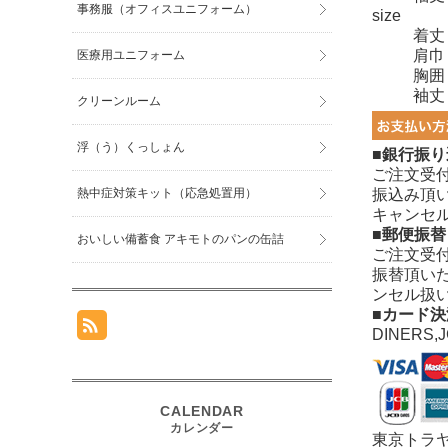
事務服（オフィスユニフォーム）
size
着丈
肩巾
医療用ユニフォーム
胸囲
袖丈
クリーンルーム
浮（う）くっしょん
■銀行振り
ご注文受
熱中症対策キット（応急処置用）
振込み頂
キャンセ
■郵便振替
おいしい備蓄食 アキモトのパンの缶詰
ご注文受
振替頂い
ンセル扱
■カード決
DINERS,
東京トラ