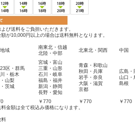
および送料をご負担いただきます。
額が10,000円以上の場合は送料無料となります。
南東北・信越
地域
北東北・関西
中国
北陸・中部
宮城・富山
青森・和歌山
23区・群馬
三重・山形
秋田・兵庫
広島・
川・栃木
石川・岐阜
岩手・奈良
山口・
・山梨
福島・福井
大阪・滋賀
島根
・茨城
新潟・静岡
京都
長野・愛知
70
￥770
￥770
￥770
送料金額は全て税込み価格になります。
数料