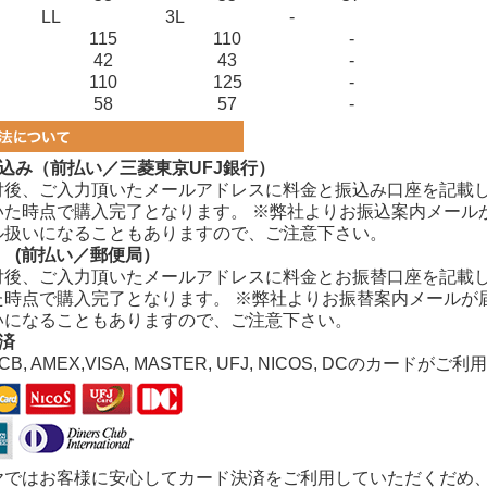
LL
3L
-
115
110
-
42
43
-
110
125
-
58
57
-
込み（前払い／三菱東京UFJ銀行）
付後、ご入力頂いたメールアドレスに料金と振込み口座を記載
いた時点で購入完了となります。
※弊社よりお振込案内メール
ル扱いになることもありますので、ご注意下さい。
 (前払い／郵便局）
付後、ご入力頂いたメールアドレスに料金とお振替口座を記載
た時点で購入完了となります。 ※弊社よりお振替案内メールが
いになることもありますので、ご注意下さい。
済
JCB, AMEX,VISA, MASTER, UFJ, NICOS, DCのカードが
ヤではお客様に安心してカード決済をご利用していただくだめ