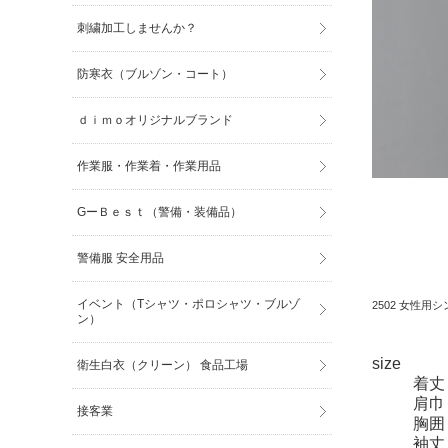
刺繍加工しませんか？
防寒衣（ブルゾン・コート）
ｄｉｍｏオリジナルブランド
作業服・作業着・作業用品
GーＢｅｓｔ（警備・装備品）
警備服 安全用品
イベント（Tシャツ・ポロシャツ・ブルゾ
2502 女性用
ン）
size
衛生白衣（クリーン） 食品工場
着丈
肩巾
接客業
胸囲
袖丈