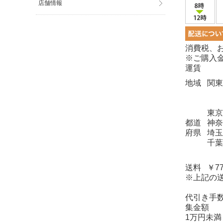
店舗情報
消費税、
※ご購入金
運賃
地域
関東
東京
都道
神奈
府県
埼玉
千葉
送料
￥7
※上記の
代引き手
集金額
1万円未満