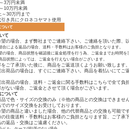
～3万円未満
～10万円未満
上～30万円まで
代引き共にクロネコヤマト使用
いて
希望の場合、まず弊社までご連絡下さい。ご連絡を頂いた際、
都合による返品の場合、送料・手数料はお客様のご負担となります。
望の場合、商品状態を確認後に返金処理を行う為、ご返金までお時間を
商品状態によっては、ご返金を行えない場合がございます。
容をご了承頂いた後に、商品をご返送頂くようお願い致します
誤出荷品の場合は、すぐにご連絡下さい。商品を着払いにてご
誤出荷品の場合、送料・ご返金に関る手数料はこちらで全て負
庫がない場合、ご返金とさせて頂く場合がございます。
換について
商品で色・サイズの交換のみ（※他の商品との交換はできませ
品でのサイズ交換をお受けしております。
希望の商品と違いました場合、他の代替商品との交換も可能で
時の往復送料・手数料はお客様のご負担となります旨、ご了承
品の返品・交換はご遠慮ください。
ラベル、ケース(箱)等のない場合