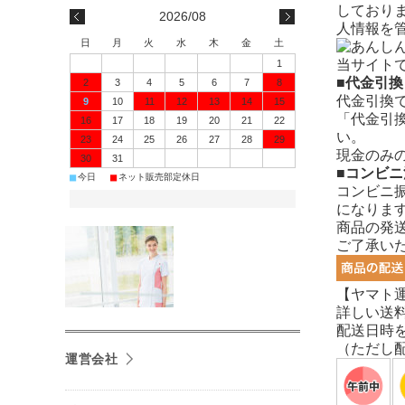
しており
2026/08
人情報を
日
月
火
水
木
金
土
当サイト
1
■代金引換
2
3
4
5
6
7
8
代金引換
9
10
11
12
13
14
15
「代金引
16
17
18
19
20
21
22
い。
23
24
25
26
27
28
29
現金のみ
30
31
■コンビニ
■
■
今日
ネット販売部定休日
コンビニ
になります
商品の発
ご了承い
【ヤマト
詳しい送
配送日時
（ただし
運営会社