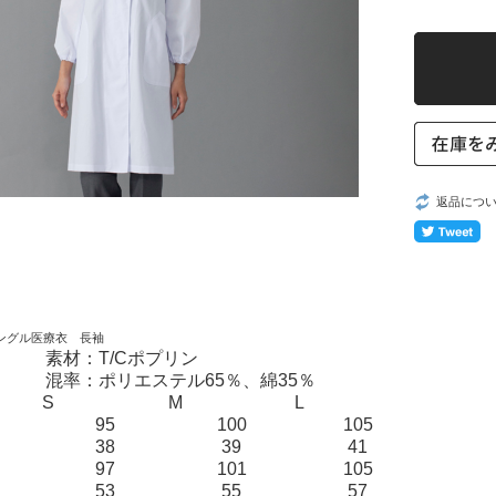
返品につ
シングル医療衣 長袖
素材：
T/Cポプリン
混率：
ポリエステル65％、綿35％
S
M
L
95
100
105
38
39
41
97
101
105
53
55
57