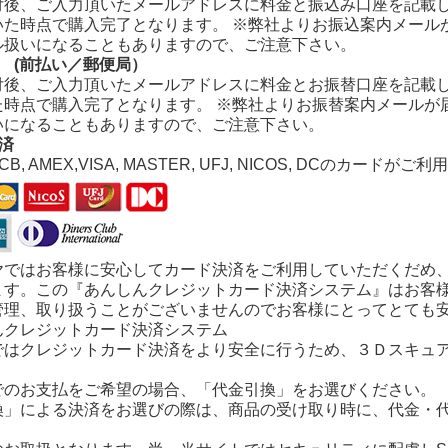
付後、ご入力頂いたメールアドレスに料金と振込み口座を記載
いた時点で購入完了となります。
※弊社よりお振込案内メール
ル扱いになることもありますので、ご注意下さい。
 (前払い／郵便局）
付後、ご入力頂いたメールアドレスに料金とお振替口座を記載
た時点で購入完了となります。 ※弊社よりお振替案内メールが
いになることもありますので、ご注意下さい。
済
JCB, AMEX,VISA, MASTER, UFJ, NICOS, DCのカードが
ヤではお客様に安心してカード決済をご利用していただくだめ
ます。この『あんしんクレジットカード決済システム』はお客
管理、取り扱うことがございませんのでお客様にとってとても
ではクレジットカード決済をより安全に行うため、３Ｄスキュ
でのお支払をご希望の場合、「代金引換」をお選びください。
換」による決済をお選びの際は、商品の受け取り時に、代金・