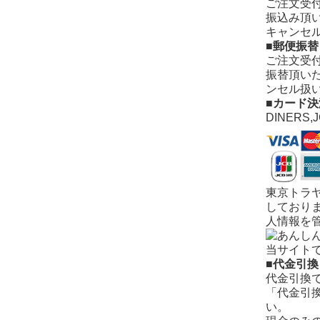
ご注文受
振込み頂
キャンセ
■郵便振替
ご注文受
振替頂い
ンセル扱
■カード決
DINERS,
東京トラ
しており
人情報を
当サイト
■代金引換
代金引換
「代金引
い。